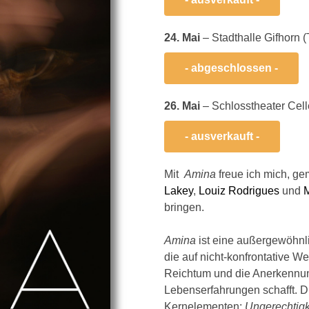
24. Mai
– Stadthalle Gifhorn 
- abgeschlossen -
26. Mai
– Schlosstheater Cel
- ausverkauft -
Mit
Amina
freue ich mich, ge
Lakey
,
Louiz Rodrigues
und
bringen.
Amina
ist eine außergewöhnl
die auf nicht-konfrontative We
Reichtum und die Anerkennu
Lebenserfahrungen schafft. D
Kernelementen:
Ungerechtig